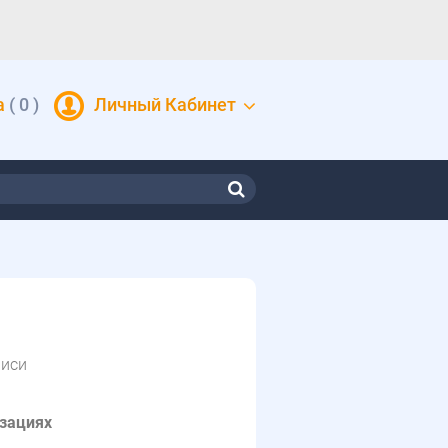
а
(
0
)
Личный Кабинет
писи
изациях