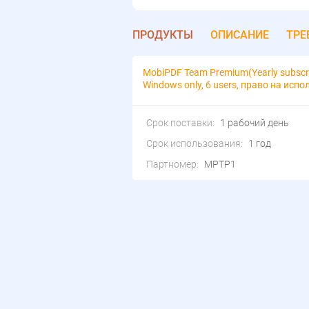
ПРОДУКТЫ
ОПИСАНИЕ
ТРЕ
MobiPDF Team Premium(Yearly subscri
Windows only, 6 users, право на исп
Срок поставки:
1 рабочий день
Срок использования:
1 год
Партномер:
MPTP1